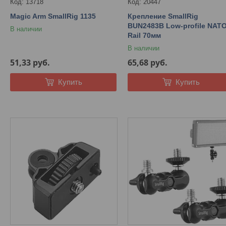
13718
20447
Magic Arm SmallRig 1135
Крепление SmallRig
BUN2483B Low-profile NAT
В наличии
Rail 70мм
В наличии
51,33
руб.
65,68
руб.
Купить
Купить