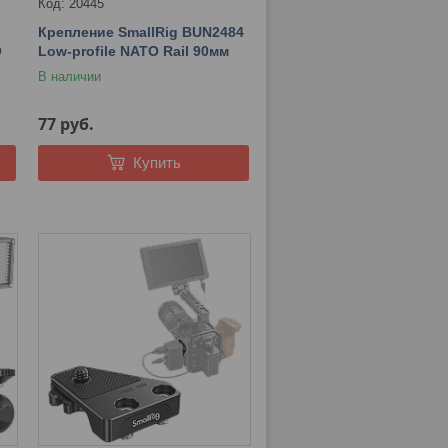
20445
Крепление SmallRig BUN2484
O
Low-profile NATO Rail 90мм
В наличии
77
руб.
Купить