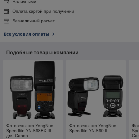
Наличными
Оплата картой при получении
Безналичный расчет
Все условия оплаты
Подобные товары компании
Фотовспышка YongNuo
Фотовспышка YongNuo
Фо
Speedlite YN-568EX III
Speedlite YN-560 III
Spe
для Canon
Ca