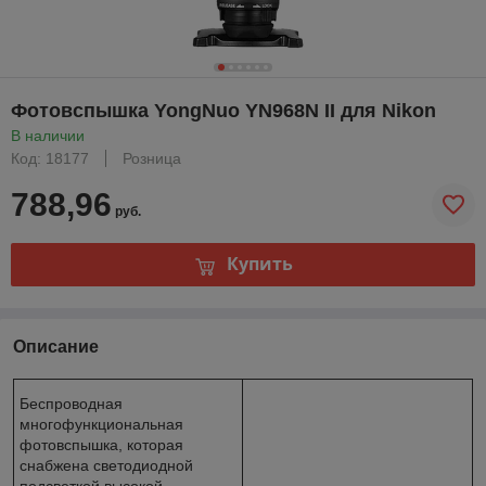
Фотовспышка YongNuo YN968N II для Nikon
В наличии
Код: 18177
Розница
788,96
руб.
Купить
Описание
Беспроводная
многофункциональная
фотовспышка, которая
снабжена светодиодной
подсветкой высокой