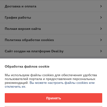
Доставка и оплата
График работы
Полная версия сайта
Политика обработки cookies
Сайт создан на платформе Deal.by
Обработка файлов cookie
Информация для покупателя
Юридическое лицо:
ООО «Ракурсбай»
Мы используем файлы cookies для обеспечения удобства
220100, г. Минск, ул. Кульман, д. 9, пом. 163-11
пользователей портала и предоставления персональных
рекомендаций.
Вы можете настроить файлы cookies или
Регистрационный номер ЕГР: 193291598
отключить их.
УНП: 193291598
Принять
Регистрационный орган: Мингорисполком