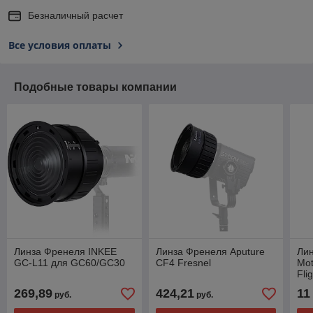
Безналичный расчет
Все условия оплаты
Подобные товары компании
Линза Френеля INKEE
Линза Френеля Aputure
Лин
GC-L11 для GC60/GC30
CF4 Fresnel
Mot
Fli
269,89
424,21
11
руб.
руб.