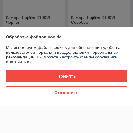
Камера Fujifilm X100VI
Камера Fujifilm X100VI
Чёрная
Серебро
В наличии
В наличии
Обработка файлов cookie
10 161,56
10 846,97
руб.
руб.
Мы используем файлы cookies для обеспечения удобства
Купить
Купить
пользователей портала и предоставления персональных
рекомендаций.
Вы можете настроить файлы cookies или
отключить их.
Принять
Отклонить
Беззеркальная камера
Клетка SmallRig 6371