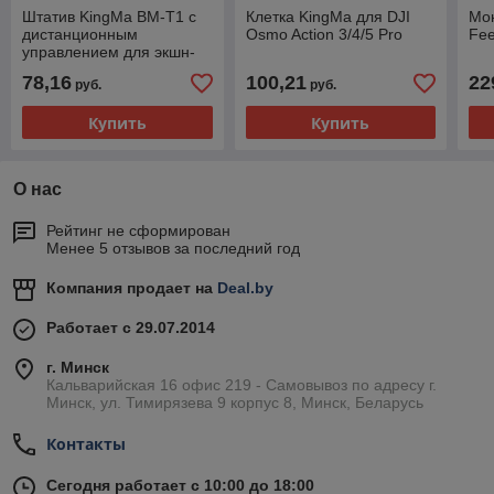
Штатив KingMa BM-T1 с
Клетка KingMa для DJI
Мо
дистанционным
Osmo Action 3/4/5 Pro
Fee
управлением для экшн-
камеры
78,16
100,21
22
руб.
руб.
Купить
Купить
О нас
Рейтинг не сформирован
Менее 5 отзывов за последний год
Компания продает на
Deal.by
Работает с 29.07.2014
г. Минск
Кальварийская 16 офис 219 - Самовывоз по адресу г.
Минск, ул. Тимирязева 9 корпус 8, Минск, Беларусь
Контакты
Сегодня работает с 10:00 до 18:00