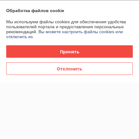
Обработка файлов cookie
О нас
Мы используем файлы cookies для обеспечения удобства
Контакты
пользователей портала и предоставления персональных
рекомендаций.
Вы можете настроить файлы cookies или
отключить их.
Доставка и оплата
Принять
График работы
Отклонить
Полная версия сайта
Политика обработки cookies
Сайт создан на платформе Deal.by
Информация для покупателя
Юридическое лицо:
ООО «Ракурсбай»
220100, г. Минск, ул. Кульман, д. 9, пом. 163-11