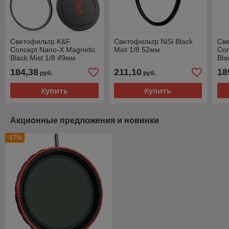
Светофильтр K&F
Светофильтр NiSi Black
Св
Concept Nano-X Magnetic
Mist 1/8 52мм
Con
Black Mist 1/8 49мм
Bla
184,38
211,10
18
руб.
руб.
Купить
Купить
Акционные предложения и новинки
-17%