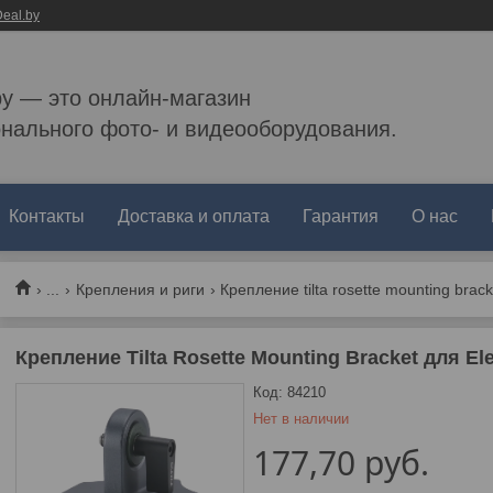
eal.by
by — это онлайн-магазин
нального фото- и видеооборудования.
Контакты
Доставка и оплата
Гарантия
О нас
...
Крепления и риги
Крепление tilta rosette mounting bracke
Крепление Tilta Rosette Mounting Bracket для Ele
Код:
84210
Нет в наличии
177,70
руб.