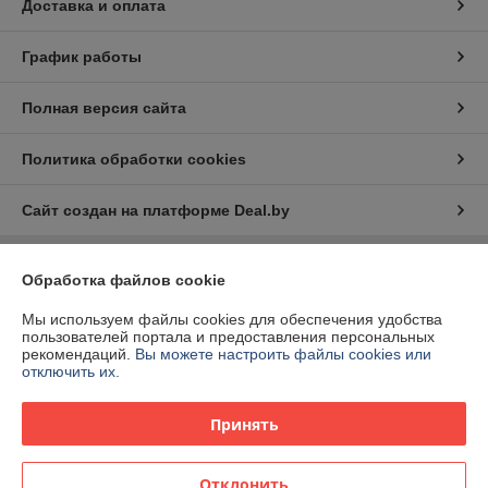
Доставка и оплата
График работы
Полная версия сайта
Политика обработки cookies
Сайт создан на платформе Deal.by
Обработка файлов cookie
Информация для покупателя
Юридическое лицо:
ООО «Ракурсбай»
Мы используем файлы cookies для обеспечения удобства
220100, г. Минск, ул. Кульман, д. 9, пом. 163-11
пользователей портала и предоставления персональных
рекомендаций.
Вы можете настроить файлы cookies или
Регистрационный номер ЕГР: 193291598
отключить их.
УНП: 193291598
Принять
Регистрационный орган: Мингорисполком
Дата регистрации компании: 05.08.2019
Отклонить