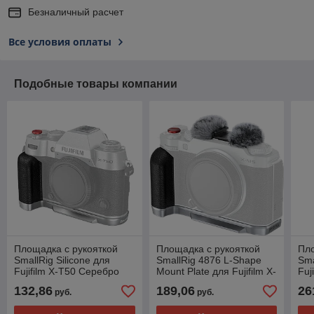
Безналичный расчет
Все условия оплаты
Подобные товары компании
Площадка с рукояткой
Площадка с рукояткой
Пло
SmallRig Silicone для
SmallRig 4876 L-Shape
Sma
Fujifilm X-T50 Серебро
Mount Plate для Fujifilm X-
Fuj
M5 Серебро
Чё
132,86
189,06
26
руб.
руб.