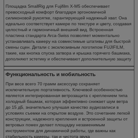
Площадка SmallRig для Fujifilm X-M5 обеспечивает
превосходный комфорт благодаря эргономичной
силиконовой рукоятке, гарантирующей надежный хват. Она
идеально соответствует камере по текстуре и цвету, создавая
целостный и гармоничный внешний вид. Встроенная
пластина стандарта Arca-Swiss позволяет моментально
устанавливать камеру на совместимые штативы для быстрой
смены сцен. Детали с эксклюзивным логотипом FUJIFILM,
такие, как кнопка спуска затвора и крышка горячего башмака,
дополняют эстетику и обеспечивают дополнительную защиту
Функциональность и мобильность
При весе всего 70 грамм аксессуар сохраняет
исключительную портативность. Ключевой особенностью
является интегрированная ветрозащита с креплением типа
холодный башмак, которая эффективно снижает шум ветра
до 15 дБ, значительно улучшая качество аудиозаписи в
условиях съемки на открытом воздухе. Это сочетание легкой
конструкции, надежного крепления и встроенной защиты от
ветровых помех делает площадку незаменимым
инструментом для динамичной работы, где важны как
стабильность камеры, так и чистота звука