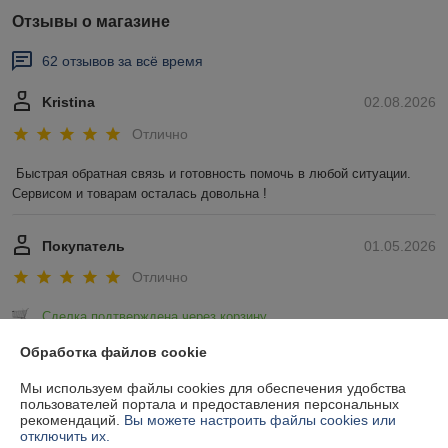
Отзывы о магазине
62 отзывов за всё время
Kristina
02.08.2026
Отлично
Быстрая обратная связь и готовность помочь в любой ситуации. 
Сервисом и товарам осталась довольна !
Покупатель
01.05.2026
Отлично
Сделка подтверждена через корзину
Обработка файлов cookie
Показать все отзывы
Мы используем файлы cookies для обеспечения удобства
пользователей портала и предоставления персональных
рекомендаций.
Вы можете настроить файлы cookies или
О нас
отключить их.