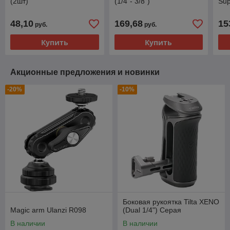
(2шт)
(1/4”- 3/8")
Sup
48,10
169,68
15
руб.
руб.
Купить
Купить
Акционные предложения и новинки
-20%
-10%
Боковая рукоятка Tilta XENO
Magic arm Ulanzi R098
(Dual 1/4") Серая
В наличии
В наличии