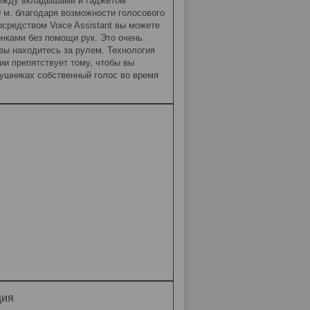
ежду вкладышами и гаджетом
 м. благодаря возможности голосового
средством Voice Assistant вы можете
онками без помощи рук. Это очень
вы находитесь за рулем. Технология
ии препятствует тому, чтобы вы
ушниках собственный голос во время
ция