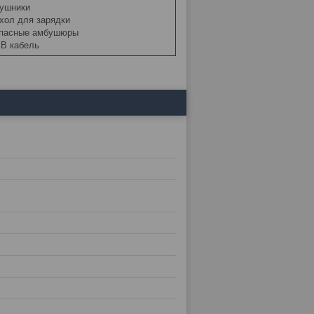
ушники
хол для зарядки
пасные амбушюры
B кабель