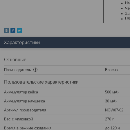
На
Че
За
US
Характеристики
Основные
Производитель
Baseus
Пользовательские характеристики
Аккумулятор кейса
500 мАч
Аккумулятор наушника
30 мАч
Артикул производителя
NGW07-02
Вес с упаковкой
270 г
Время в режиме ожидания
до 120 ч