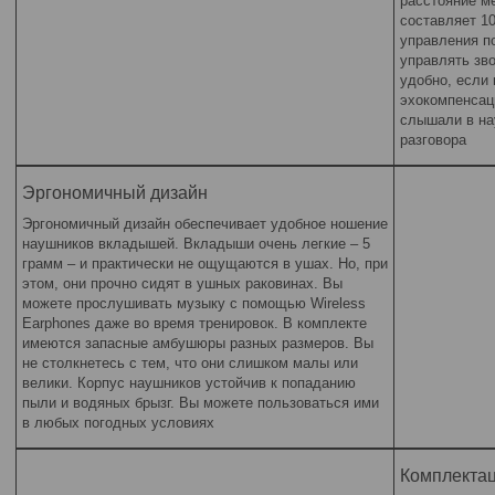
расстояние м
составляет 10
управления по
управлять зв
удобно, если 
эхокомпенсац
слышали в на
разговора
Эргономичный дизайн
Эргономичный дизайн обеспечивает удобное ношение
наушников вкладышей. Вкладыши очень легкие – 5
грамм – и практически не ощущаются в ушах. Но, при
этом, они прочно сидят в ушных раковинах. Вы
можете прослушивать музыку с помощью Wireless
Earphones даже во время тренировок. В комплекте
имеются запасные амбушюры разных размеров. Вы
не столкнетесь с тем, что они слишком малы или
велики. Корпус наушников устойчив к попаданию
пыли и водяных брызг. Вы можете пользоваться ими
в любых погодных условиях
Комплекта