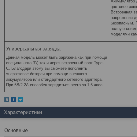
Аккумулятор д
цветовое реш
Встроенная з
напряжения д
безопасным. 
полную совме
моделями ка
Универсальная зарядка
Данная модель может быть заряжена как при помощи
специального ЗУ, так и через встроенный порт Type-
C. Благодаря этому вы сможете пополнить
энергозапас батареи при помощи внешнего
аккумулятора или стандартного сетевого адаптера.
При 5В/2.2А способен зарядиться всего за 1.5 часа
Характеристики
Основные