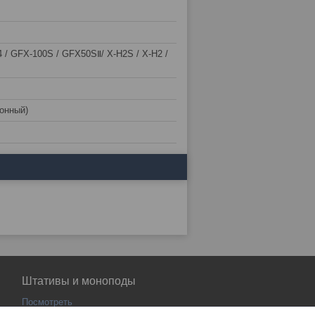
 / GFX-100S / GFX50SⅡ/ X-H2S / X-H2 /
ионный)
Штативы и моноподы
Посмотреть