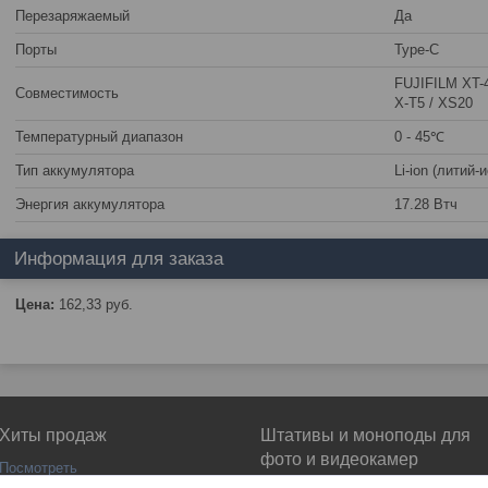
Перезаряжаемый
Да
Порты
Type-C
FUJIFILM XT-4
Совместимость
X-T5 / XS20
Температурный диапазон
0 - 45℃
Тип аккумулятора
Li-ion (литий-
Энергия аккумулятора
17.28 Втч
Информация для заказа
Цена:
162,33
руб.
Хиты продаж
Штативы и моноподы для
фото и видеокамер
Посмотреть