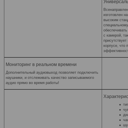
Универсал
Всенаправлен
изготовлен н
высоким стан
специальному
обеспечивать 
с камерой, т
присутствует
корпусе, что
эффективнос
Мониторинг в реальном времени
Дополнительный аудиовыход позволяет подключить
наушники, и отслеживать качество записываемого
аудио прямо во время работы!
Характерис
ти
чу
ди
ча
шу