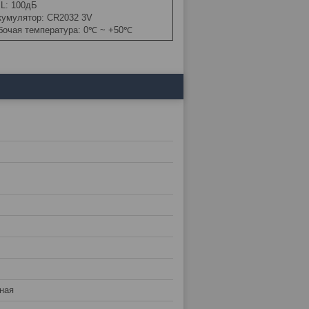
L: 100дБ
кумулятор: CR2032 3V
бочая температура: 0℃ ~ +50℃
ная