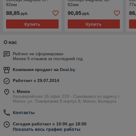
82мм
82мм
77
88,85
90,85
86
руб.
руб.
Купить
Купить
О нас
Рейтинг не сформирован
Менее 5 отзывов за последний год
Компания продает на
Deal.by
Работает с 29.07.2014
г. Минск
Кальварийская 16 офис 219 - Самовывоз по адресу г.
Минск, ул. Тимирязева 9 корпус 8, Минск, Беларусь
Контакты
Сегодня работает с 10:00 до 18:00
Показать весь график работы