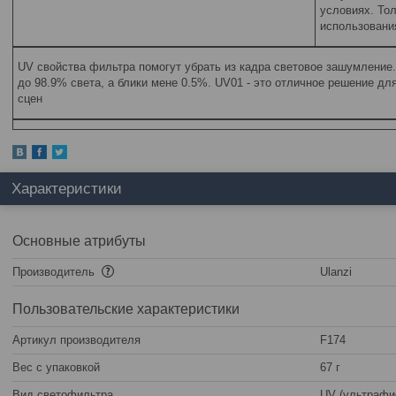
условиях. То
использовани
UV свойства фильтра помогут убрать из кадра световое зашумление.
до 98.9% света, а блики мене 0.5%. UV01 - это отличное решение д
сцен
Характеристики
Основные атрибуты
Производитель
Ulanzi
Пользовательские характеристики
Артикул производителя
F174
Вес с упаковкой
67 г
Вид светофильтра
UV (ультрафи