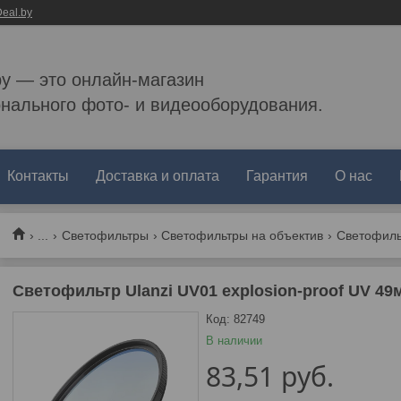
eal.by
by — это онлайн-магазин
нального фото- и видеооборудования.
Контакты
Доставка и оплата
Гарантия
О нас
...
Светофильтры
Светофильтры на объектив
Светофильт
Светофильтр Ulanzi UV01 explosion-proof UV 49
Код:
82749
В наличии
83,51
руб.