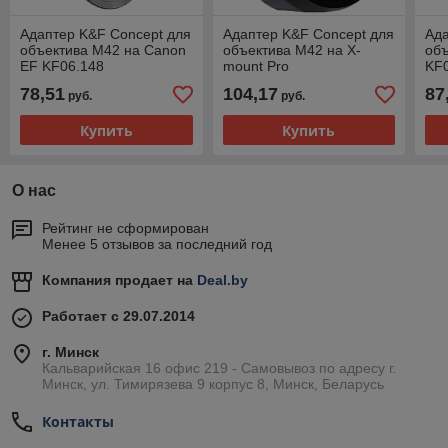
Адаптер K&F Concept для
Адаптер K&F Concept для
Ада
объектива M42 на Canon
объектива M42 на X-
объ
EF KF06.148
mount Pro
KF
78,51
104,17
87
руб.
руб.
Купить
Купить
О нас
Рейтинг не сформирован
Менее 5 отзывов за последний год
Компания продает на
Deal.by
Работает с 29.07.2014
г. Минск
Кальварийская 16 офис 219 - Самовывоз по адресу г.
Минск, ул. Тимирязева 9 корпус 8, Минск, Беларусь
Контакты