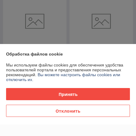
Обработка файлов cookie
Камера Fujifilm X100VI
Камера Fujifilm X100VI
Чёрная
Серебро
Мы используем файлы cookies для обеспечения удобства
пользователей портала и предоставления персональных
В наличии
В наличии
рекомендаций.
Вы можете настроить файлы cookies или
отключить их.
10 161,56
10 846,97
руб.
руб.
Купить
Купить
Принять
Отклонить