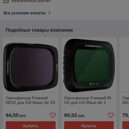
Безналичный расчет
Все условия оплаты
Подобные товары компании
Светофильтр Freewell
Светофильтр Freewell IR
Све
ND32 для DJI Mavic Air 2S
UV для DJI Mavic Air 2
ND1
84,55
80,02
75
руб.
руб.
Купить
Купить