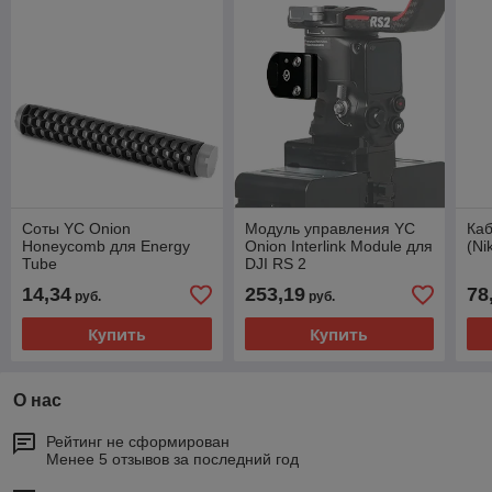
Соты YC Onion
Модуль управления YC
Каб
Honeycomb для Energy
Onion Interlink Module для
(Ni
Tube
DJI RS 2
14,34
253,19
78
руб.
руб.
Купить
Купить
О нас
Рейтинг не сформирован
Менее 5 отзывов за последний год