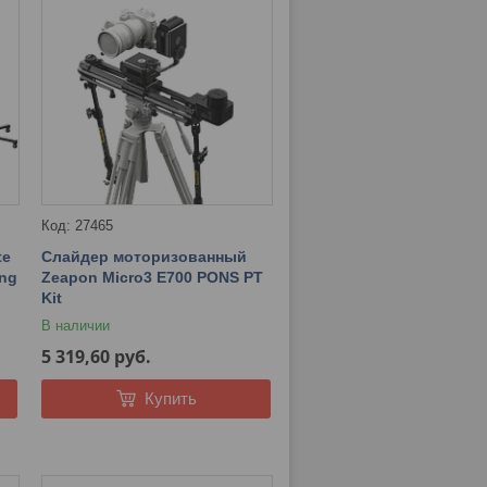
27465
te
Слайдер моторизованный
ing
Zeapon Micro3 E700 PONS PT
Kit
В наличии
5 319,60
руб.
Купить