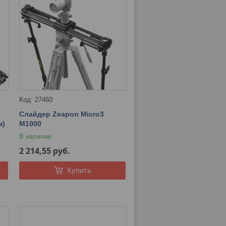
27460
Слайдер Zeapon Micro3
м)
M1000
В наличии
2 214,55
руб.
Купить