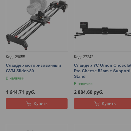
29055
27242
Слайдер моторизованный
Слайдер YC Onion Chocola
GVM Slider-80
Pro Cheese 52cm + Support
Stand
В наличии
В наличии
1 644,71
руб.
2 884,60
руб.
Купить
Купить