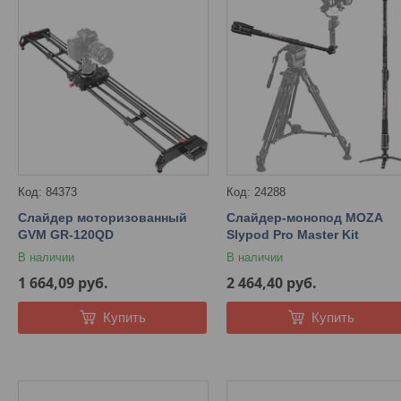
84373
24288
Слайдер моторизованный
Слайдер-монопод MOZA
GVM GR-120QD
Slypod Pro Master Kit
В наличии
В наличии
1 664,09
руб.
2 464,40
руб.
Купить
Купить