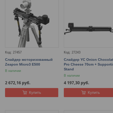
27457
27243
Слайдер моторизованный
Слайдер YC Onion Chocola
Zeapon Micro3 E500
Pro Cheese 70cm + Support
Stand
В наличии
В наличии
2 672,16
руб.
4 197,30
руб.
Купить
Купить