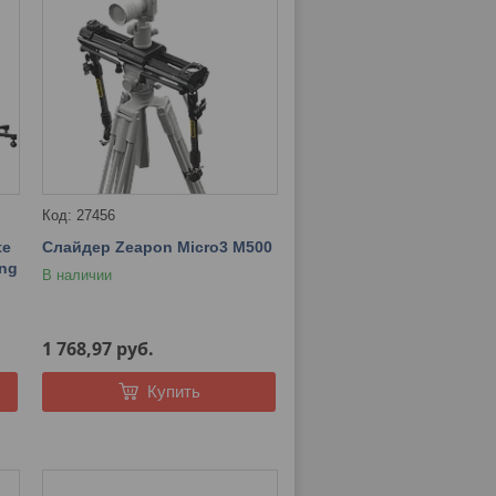
27456
te
Слайдер Zeapon Micro3 M500
ing
В наличии
1 768,97
руб.
Купить