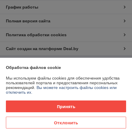
График работы
Полная версия сайта
Политика обработки cookies
Сайт создан на платформе Deal.by
Обработка файлов cookie
Информация для покупателя
Юридическое лицо:
ООО «Ракурсбай»
Мы используем файлы cookies для обеспечения удобства
220100, г. Минск, ул. Кульман, д. 9, пом. 163-11
пользователей портала и предоставления персональных
рекомендаций.
Вы можете настроить файлы cookies или
Регистрационный номер ЕГР: 193291598
отключить их.
УНП: 193291598
Принять
Регистрационный орган: Мингорисполком
Дата регистрации компании: 05.08.2019
Отклонить
Ссылка на свидетельство/лицензию