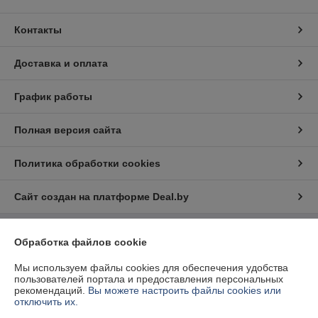
Контакты
Доставка и оплата
График работы
Полная версия сайта
Политика обработки cookies
Сайт создан на платформе Deal.by
Обработка файлов cookie
Информация для покупателя
Юридическое лицо:
ООО «Ракурсбай»
Мы используем файлы cookies для обеспечения удобства
220100, г. Минск, ул. Кульман, д. 9, пом. 163-11
пользователей портала и предоставления персональных
рекомендаций.
Вы можете настроить файлы cookies или
Регистрационный номер ЕГР: 193291598
отключить их.