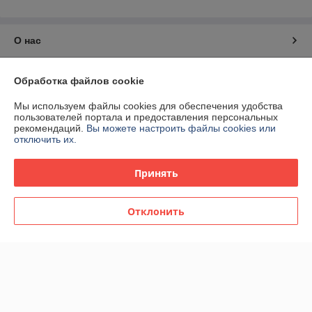
О нас
Контакты
Обработка файлов cookie
Доставка и оплата
Мы используем файлы cookies для обеспечения удобства
пользователей портала и предоставления персональных
рекомендаций.
Вы можете настроить файлы cookies или
График работы
отключить их.
Полная версия сайта
Принять
Политика обработки cookies
Отклонить
Сайт создан на платформе Deal.by
Информация для покупателя
Юридическое лицо:
ООО «Ракурсбай»