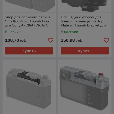
Упор для большого пальца
Площадка с упором для
SmallRig 4820 Thumb Grip
большого пальца Tila Top
для Sony A7CII/A7CR/A7C
Plate w/ Thumb Bracket для
Черный
Leica Q3 Чёрная
В наличии
В наличии
108,70
150,98
руб.
руб.
Купить
Купить